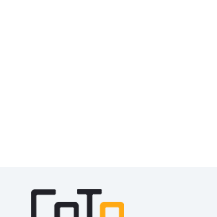
Saiba um pouco mais sobre
o nosso
trabalho
.
Ver Mais